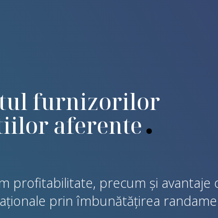
l furnizorilor
tiilor aferente
 profitabilitate, precum și avantaje 
aționale prin îmbunătățirea randame