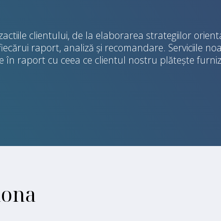
ctiile clientului, de la elaborarea strategiilor orien
fiecărui raport, analiză și recomandare. Serviciile no
 în raport cu ceea ce clientul nostru plătește furnizo
iona