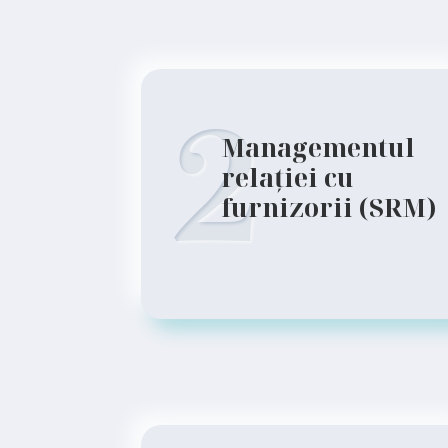
2
Managementul
relației cu
furnizorii (SRM)