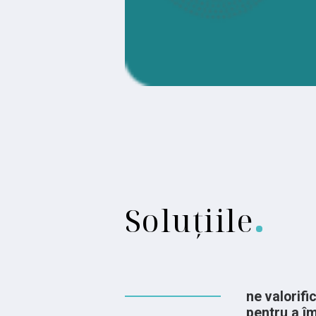
Soluțiile
ne valorif
pentru a îm