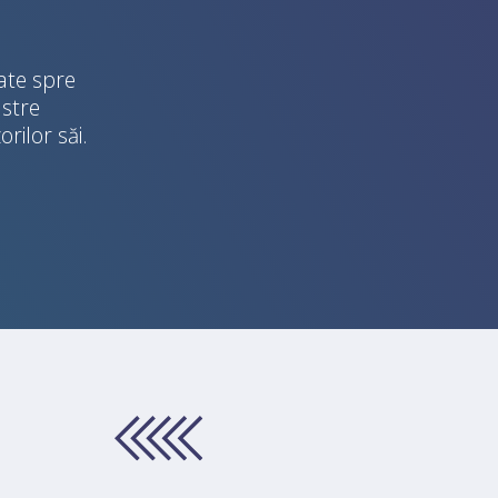
tate spre
astre
rilor săi.