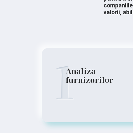
companiile 
valorii, abil
1
Analiza
furnizorilor