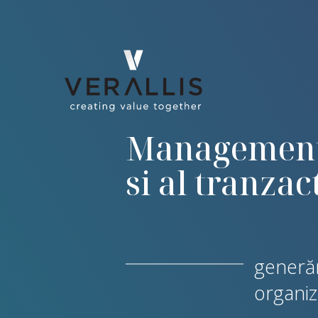
Managementu
si al tranzac
generăm
organiz