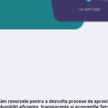
icăm resursele pentru a dezvolta procese de aprovi
bunătăți eficiența, transparența și economiile Serv