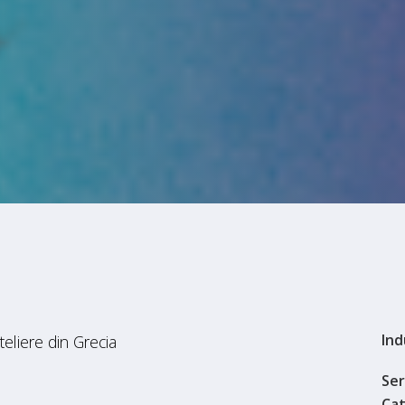
Ind
eliere din Grecia
Ser
Ca