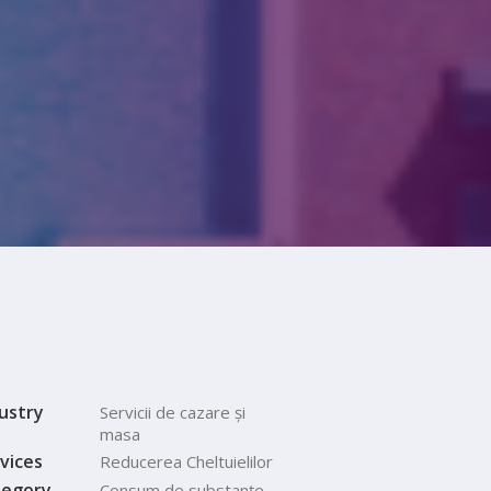
ustry
Servicii de cazare și
masa
vices
Reducerea Cheltuielilor
tegory
Consum de substanțe