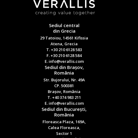
Sediul central
din Grecia
29 Tatoiou, 14561 Kifissia
Atena, Grecia
T. +30 210 6128 583
F. +30 210 6128 584
E. info@verallis.com
Sediul din Brașov,
România
Str. Bujorului, Nr. 49A
CP. 500381
Brașov, România
T. +40 374 983 211
E. info@verallis.com
Sediul din București,
România
Floreasca Plaza, 169A,
Calea Floreasca,
Sector 1