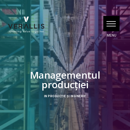
Managementul
producției
IN
PRODUCȚIE ȘI INGINERIE