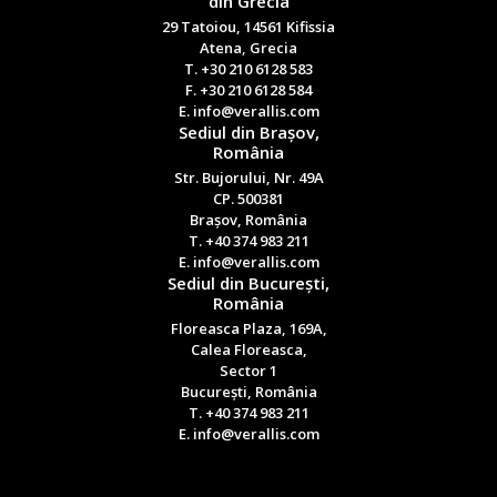
din Grecia
29 Tatoiou, 14561 Kifissia
Atena, Grecia
T. +30 210 6128 583
F. +30 210 6128 584
E. info@verallis.com
Sediul din Brașov,
România
Str. Bujorului, Nr. 49A
CP. 500381
Brașov, România
T. +40 374 983 211
E. info@verallis.com
Sediul din București,
România
Floreasca Plaza, 169A,
Calea Floreasca,
Sector 1
București, România
T. +40 374 983 211
E. info@verallis.com