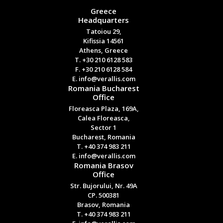
Greece
Headquarters
Tatoiou 29,
Kifissia 14561
Athens, Greece
T. +30 210 6128 583
F. +30 210 6128 584
E. info@verallis.com
Romania Bucharest
Office
Floreasca Plaza, 169A,
Calea Floreasca,
Sector 1
Bucharest, Romania
T. +40 374 983 211
E. info@verallis.com
Romania Brasov
Office
Str. Bujorului, Nr. 49A
CP. 500381
Brasov, Romania
T. +40 374 983 211